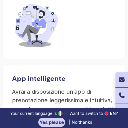
App intelligente
Avrai a disposizione un’app di
prenotazione leggerissima e intuitiva,
pensata per essere accessibile a tutti i
Your current language is
IT
. Want to switch to
EN
?
tuoi clienti, indipendentemente
Yes please
|
No thanks
dall'età e dalle loro abilità