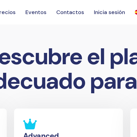
recios
Eventos
Contactos
Inicia sesión
escubre el pl
decuado para 
Advanced