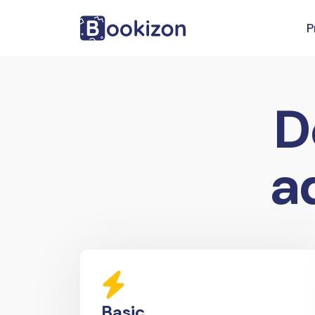
P
D
a
Basic